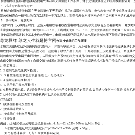
操作频率直接影响到接触器的电气寿命和灭弧室的工作条件，对于交流接触器还影响到线圈的温升，所以，
4．机械寿命和电气寿命
机械寿命指的是接触器在无负载操作下无零部件损坏的极限动作次数。电气寿命指的是接触器在规定
器的机械寿命一般可达数百万次以至一千万次以上，而电气寿命则按不同的使用类别和不同的机械寿命级
5．动作时间、释放时间
动作时间（又称闭合时间）是指从电磁铁吸引线圈通电瞬时起到衔铁完全吸合所需要的时间；释放时
直流接触器的闭合时间一般为0.04～0.11s，开断时间为0.07～0.12s，交流接触器的闭合时间一般为0.05～
接触器除应满足以上基本参数的要求外，电磁接触器还应满足在85%额定控制电压下能保证接触器正
尊龙棋牌-尊龙人生就是博官网
永磁接触器的工作原理：
永磁交流接触器是利用磁极的同性相斥、异性相吸的原理，用永磁驱动机构取代传统的电磁铁驱动机
磁铁的可变极性是通过与其固化在一起的电子模块产生十几到二十几毫秒的正反向脉冲电流，而使其
制的电机免受电网晃电而跳停，从而保持生产系统的稳定这就是松峰电气首创的具有“防晃电”功能的
永磁交流接触器的特点：永磁交流接触器的革新技术特点是用永磁式驱动机构取代了传统的电磁铁驱动机构,
1. 电源整流；
2. 2.控制电源电压实时检测；
3. 3.释放储能(有的也有吸合储能,但不是必须有)；
4. 4.储能电容电压检测；
5. 5.抗干扰门槛电压检测；
6. 6.释放逻辑电路。这6部分是永磁操作机构电子控制部分的必要组成,如果缺少任何一个部分,操作
7. 这6个部分,也就决定了操作机构可以具备抗晃电功能。
订货须知：
1. 接触器的名称及全型号；
2. 接触器辅助触头；
3. 接触器的控制电压及频率；
4. 订货数量。
例如：a永磁式低压延时交流接触器nsfc1-115a/y-22 ac220v 30%us 延时1s 50台；
b永磁式断电延时交流接触器cj20j-250a/d-22 ac380v 延时1s 50台；
如另有特殊要求，可与厂家联系特别定制。