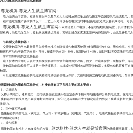
河北石家庄供应松峰交流接触器
尊龙棋牌-尊龙人生就是博官网
：
电力系统由于雷击、短路后重合闸以及单相人为短时故障接地后自动恢复等原因使供电系统晃电，晃
在有连续性生产要求的情况下，工艺上不允许设备在电源短时中断(晃电)就造成设备跳闸停电，可以
尊龙棋牌-尊龙人生就是博官网
不依赖辅助工作电源，不依赖辅助机械装置，具有体积小
能机构，当晃电发生时，接触器线圈延迟释放，其辅助触点延迟发出断开的控制信号，由此躲开晃电
节能型交流接触器
：
交流接触器的节电是指采用各种节电技术来降低操作电磁系统吸持时所消耗的有功、无功功率。交流接
般所耗有功功率铁芯约占65～75%，短路环约占25～30%，线圈约占3～5%，所以可以将交流吸
带有附加功能的交流接触器
电子技术的应用可以很方便的在接触器中增添主电路保护功能，如欠、过电压保护，断相保护、漏电
接触器加辅助模块可以满足一些特殊要求。加机械连锁可以构成可逆接触器，实现电动机正反可逆旋转
触器。
可以选用交流接触器的电磁线圈做电动机的低电压保护，其控制回路宜由电动机主回路供电，如由其
根据接触器的用途和工作特点，对接触器有以下几种主要的基本要求：
1．切换能力
又称开闭能力、通断能力，是指接触器的主触头在规定条件下能可靠地接通和分断的电流值。在此电
接触器的主触头虽然不要求开断短路电流，但它还是有可能在大于额定电流的情况下接通或切断负载
换能力。
2．动作值和释放值
指接触器的动作电压（或电流、气压等）和释放电压（或电流、气压等）。电磁式接触器的动作电压应不
线圈额定电压）。
3．操作频率
尊龙棋牌-尊龙人生就是博官网
指接触器在每小时内允许操作的次数。
的操作频率越高，