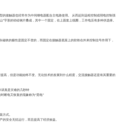
型的接触器也经常作为中间继电器配合主电路使用。 从而起到远程控制或弱电控制强
“山”字形的幼硅钢片叠成，其中一个固定，在上面套上线圈，工作电压有多种供选择。
永磁铁的极性是固定不变的，而固定在接触器底座上的软铁在外来控制信号作用下，
不断提高，但是功能始终不变。无论技术的发展到什么程度，交流接触器还是有其重要的
来讲真是灾难的几秒钟
时断电又恢复的现象称为“晃电”
装方式。
生产的安全无忧运行，而且提高了经济效益。