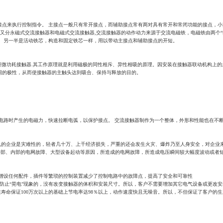
点来执行控制指令。 主接点一般只有常开接点，而辅助接点常有两对具有常开和常闭功能的接点，小
 又分永磁式交流接触器和电磁式交流接触器,交流接触器的动作动力来源于交流电磁铁，电磁铁由两个
。 另一半是活动铁芯，构造和固定铁芯一样，用以带动主接点和辅助接点的开短。
微功耗接触器.其工作原理就是利用磁极的同性相斥、异性相吸的原理。因安装在接触器联动机构上的
同的极性，从而使接触器的主触头达到吸合、保持与释放的目的。
断开电路时产生的电磁力，快速拉断电弧，以保护接点。 交流接触器制作为一个整体，外形和性能也在
机的企业是灾难性的，轻者几十万、上千经济损失，严重的还会发生火灾、爆炸乃至人身安全，对企业
部、内部的电网故障、大型设备起动等原因，所造成的电网故障，所造成电压瞬间较大幅度波动或者短
不增设任何配件，插件等繁琐的控制装置减少了控制电路中的故障点，提高了安全和可靠性
防止“晃电”现象的，没有改变接触器的体积和安装尺寸。所以，客户不需要增加其它电气设备或更改安
在寿命保证100万次以上的基础上节电率达98％以上，动作速度快且无噪音。所以，不但保证了客户的