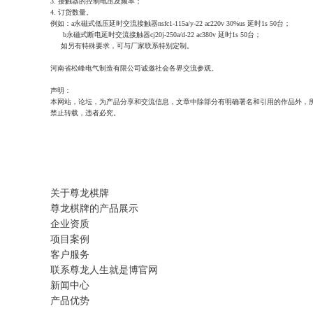
3. 接触器的控制电压及频率；
4. 订货数量。
例如：a永磁式低压延时交流接触器nsfc1-115a/y-22 ac220v 30%us 延时1s 50台；
b永磁式断电延时交流接触器cj20j-250a/d-22 ac380v 延时1s 50台；
如另有特殊要求，可与厂家联系特别定制。
河南省松峰电气制造有限公司诚邀社会各界交流参观。
声明：
本网站，论坛，为产品分享和交流信息，文章中除部分有明确署名和引用的作品外，
禁止转载，违者必究。
关于尊龙棋牌
尊龙棋牌的产品展示
企业资质
项目案例
客户服务
联系尊龙人生就是博官网
新闻中心
产品优势