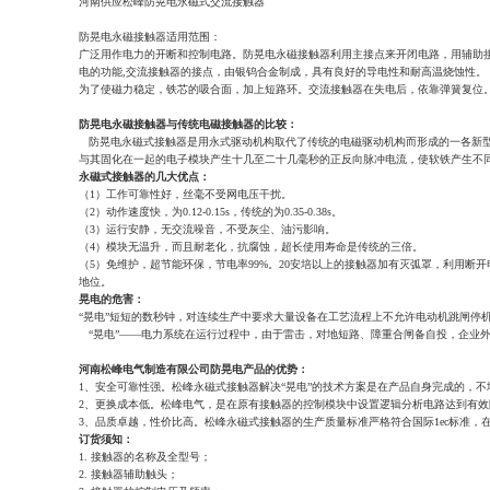
河南供应松峰防晃电永磁式交流接触器
防晃电永磁接触器适用范围：
广泛用作电力的开断和控制电路。防晃电永磁接触器利用主接点来开闭电路，用辅助接
电的功能,交流接触器的接点，由银钨合金制成，具有良好的导电性和耐高温烧蚀性。
为了使磁力稳定，铁芯的吸合面，加上短路环。交流接触器在失电后，依靠弹簧复位
防晃电永磁接触器与传统电磁接触器的比较：
防晃电永磁式接触器是用永式驱动机构取代了传统的电磁驱动机构而形成的一各新型
与其固化在一起的电子模块产生十几至二十几毫秒的正反向脉冲电流，使软铁产生不
永磁式接触器的几大优点：
（1）工作可靠性好，丝毫不受网电压干扰。
（2）动作速度快，为0.12-0.15s，传统的为0.35-0.38s。
（3）运行安静，无交流噪音，不受灰尘、油污影响。
（4）模块无温升，而且耐老化，抗腐蚀，超长使用寿命是传统的三倍。
（5）免维护，超节能环保，节电率99%。20安培以上的接触器加有灭弧罩，利用
地位。
晃电的危害：
“晃电”短短的数秒钟，对连续生产中要求大量设备在工艺流程上不允许电动机跳闸停
“晃电”——电力系统在运行过程中，由于雷击，对地短路、障重合闸备自投，企业外
河南松峰电气制造有限公司防晃电产品的优势：
1、安全可靠性强。松峰永磁式接触器解决“晃电”的技术方案是在产品自身完成的，
2、更换成本低。松峰电气，是在原有接触器的控制模块中设置逻辑分析电路达到有效
3、品质卓越，性价比高。松峰永磁式接触器的生产质量标准严格符合国际1ec标准，
订货须知：
1. 接触器的名称及全型号；
2. 接触器辅助触头；