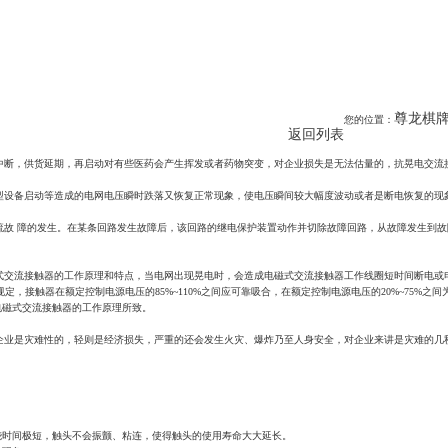
尊龙棋牌
您的位置：
返回列表
中断，供货延期，再启动对有些医药会产生挥发或者药物突变，对企业损失是无法估量的，抗晃电交流
设备启动等造成的电网电压瞬时跌落又恢复正常现象，使电压瞬间较大幅度波动或者是断电恢复的现象
流故 障的发生。在某条回路发生故障后，该回路的继电保护装置动作并切除故障回路，从故障发生到故障切
式交流接触器的工作原理和特点，当电网出现晃电时，会造成电磁式交流接触器工作线圈短时间断电或
定，接触器在额定控制电源电压的85%~110%之间应可靠吸合，在额定控制电源电压的20%~75%
电磁式交流接触器的工作原理所致。
企业是灾难性的，轻则是经济损失，严重的还会发生火灾、爆炸乃至人身安全，对企业来讲是灾难的几
烧时间极短，触头不会振颤、粘连，使得触头的使用寿命大大延长。