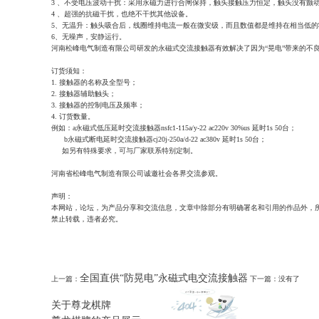
3 、不受电压波动干扰：采用永磁力进行合闸保持，触头接触压力恒定，触头没有颤
4 、超强的抗磁干扰，也绝不干扰其他设备。
5、无温升：触头吸合后，线圈维持电流一般在微安级，而且数值都是维持在相当低的
6、无噪声，安静运行。
河南松峰电气制造有限公司研发的永磁式交流接触器有效解决了因为“晃电”带来的不
订货须知：
1. 接触器的名称及全型号；
2. 接触器辅助触头；
3. 接触器的控制电压及频率；
4. 订货数量。
例如：a永磁式低压延时交流接触器nsfc1-115a/y-22 ac220v 30%us 延时1s 50台；
b永磁式断电延时交流接触器cj20j-250a/d-22 ac380v 延时1s 50台；
如另有特殊要求，可与厂家联系特别定制。
河南省松峰电气制造有限公司诚邀社会各界交流参观。
声明：
本网站，论坛，为产品分享和交流信息，文章中除部分有明确署名和引用的作品外，
禁止转载，违者必究。
全国直供“防晃电”永磁式电交流接触器
上一篇：
下一篇：没有了
关于尊龙棋牌