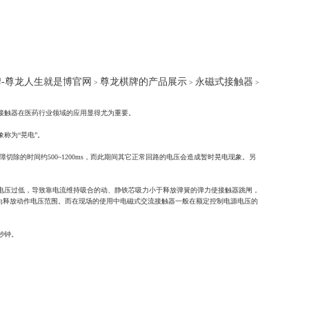
-尊龙人生就是博官网
尊龙棋牌的产品展示
永磁式接触器
>
>
>
接触器在医药行业领域的应用显得尤为重要。
称为“晃电”。
除的时间约500~1200ms，而此期间其它正常回路的电压会造成暂时晃电现象。另
电压过低，导致靠电流维持吸合的动、静铁芯吸力小于释放弹簧的弹力使接触器跳闸，
之间为释放动作电压范围。而在现场的使用中电磁式交流接触器一般在额定控制电源电压的
秒钟。