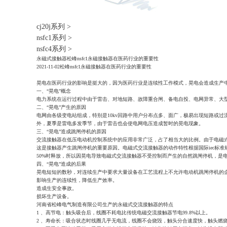
cj20j系列
>
nsfc1系列
>
nsfc4系列
>
永磁式接触器
松峰nsfc1永磁接触器在医药行业的重要性
2021-11-02
松峰nsfc1永磁接触器在医药行业的重要性
晃电在医药行业的影响是挺大的，因为医药行业是连续性工作模式，晃电会造成生产
一、“晃电”概念
电力系统在运行过程中由于雷击、对地短路、故障重合闸、备电自投、电网异常、大型
二、“晃电”产生的原因
电网由各级变电站组成，特别是10kv回路中用户分布点多、面广，极易出现短路或过
外，夏季是雷电多发季节，由于雷击也会使电网电压造成暂时的晃电现象。
三、“晃电”造成跳闸停机的原因
交流接触器在低压电动机控制系统中的应用非常广泛，占了相当大的比例。由于电磁
这是接触器产生跳闸停机的重要原因。电磁式交流接触器的动作特性根据国际iec标准规
50%时释放，所以因晃电导致电磁式交流接触器不受控制而产生的自然跳闸停机，是
四、“晃电”造成的后果
晃电短短的数秒，对连续生产中要求大量设备在工艺流程上不允许电动机跳闸停机的
影响生产的连续性，降低生产效率。
造成生安全事故。
损坏生产设备。
河南省松峰电气制造有限公司生产的永磁式交流接触器的特点
1 、高节电：触头吸合后，线圈不耗电比传统电磁交流接触器节电99.8%以上。
2 、寿命长：吸合状态时线圈几乎无电流，线圈不会烧毁，触头分合速度快，触头燃