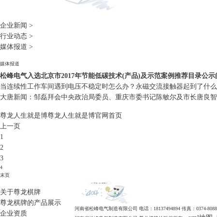
企业新闻
>
行业动态
>
媒体报道
>
媒体报道
松峰电气入选北京市2017年节能低碳技术(产品)及示范案例推荐目录公示
当连续性工作车间遇到电压不稳定时怎么办？永磁交流接触器起到了什么
大唐新闻：邹磊拜会中央政治局委员、重庆市委书记陈敏尔及市长唐良智
尊龙人生就是博尊龙人生就是博官网首页
上一页
1
2
3
4
末页
关于尊龙棋牌
尊龙棋牌的产品展示
河南省松峰电气制造有限公司
电话：18137494894
传真：0374-8088
企业资质