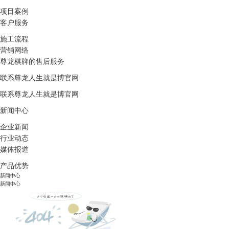
项目案例
客户服务
施工流程
营销网络
尊龙棋牌的售后服务
联系尊龙人生就是博官网
联系尊龙人生就是博官网
新闻中心
企业新闻
行业动态
媒体报道
产品优势
新闻中心
新闻中心