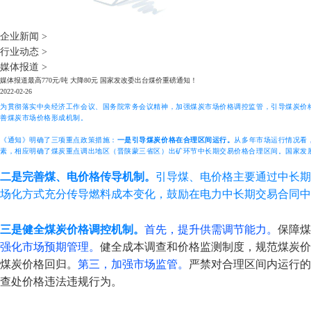
企业新闻
>
行业动态
>
媒体报道
>
媒体报道
最高770元/吨 大降80元 国家发改委出台煤价重磅通知！
2022-02-26
为贯彻落实中央经济工作会议、国务院常务会议精神，加强煤炭市场价格调控监管，引导煤炭价
善煤炭市场价格形成机制。
《通知》明确了三项重点政策措施：
一是引导煤炭价格在合理区间运行。
从多年市场运行情况看
素，相应明确了煤炭重点调出地区（晋陕蒙三省区）出矿环节中长期交易价格合理区间。国家发
二是完善煤、电价格传导机制。
引导煤、电价格主要通过中长期
场化方式充分传导燃料成本变化，鼓励在电力中长期交易合同中
三是健全煤炭价格调控机制。
首先，提升供需调节能力。
保障
强化市场预期管理。
健全成本调查和价格监测制度，规范煤炭价
煤炭价格回归。
第三，加强市场监管。
严禁对合理区间内运行的
查处价格违法违规行为。