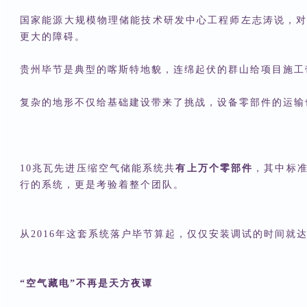
国家能源大规模物理储能技术研发中心工程师左志涛说，
更大的障碍。
贵州毕节是典型的喀斯特地貌，连绵起伏的群山给项目施工
复杂的地形不仅给基础建设带来了挑战，设备零部件的运输
10兆瓦先进压缩空气储能系统共
有上万个零部件
，其中标准
行的系统，更是考验着整个团队。
从2016年这套系统落户毕节算起，仅仅安装调试的时间就
“空气藏电”不再是天方夜谭