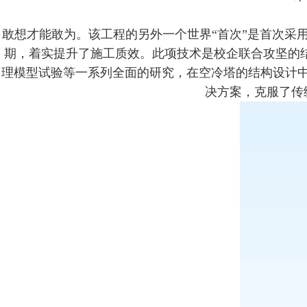
敢想才能敢为。该工程的另外一个世界“首次”是首次采
期，着实提升了施工质效。此项技术是校企联合攻坚的
理模型试验等一系列全面的研究，在空冷塔的结构设计
决方案，克服了传