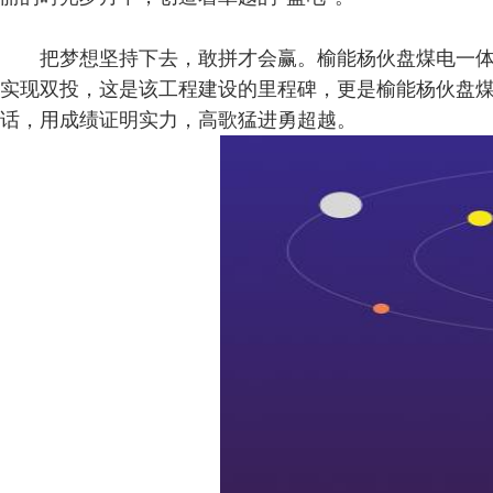
把梦想坚持下去，敢拼才会赢。榆能杨伙盘煤电一体化电
实现双投，这是该工程建设的里程碑，更是榆能杨伙盘煤
话，用成绩证明实力，高歌猛进勇超越。