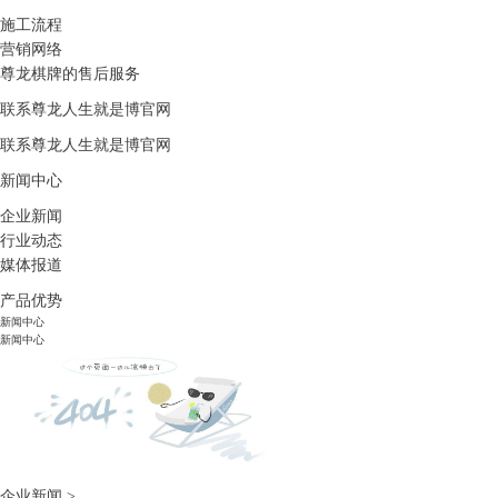
施工流程
营销网络
尊龙棋牌的售后服务
联系尊龙人生就是博官网
联系尊龙人生就是博官网
新闻中心
企业新闻
行业动态
媒体报道
产品优势
新闻中心
新闻中心
企业新闻
>