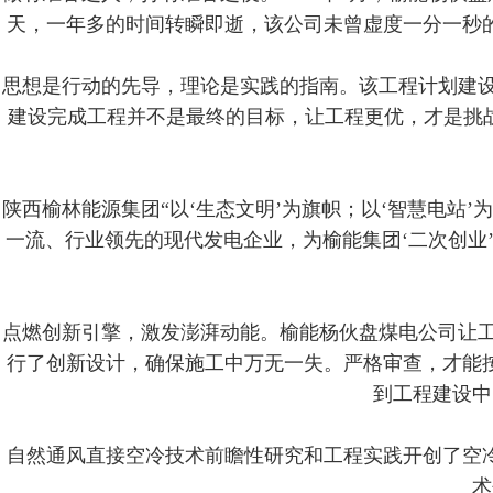
天，一年多的时间转瞬即逝，该公司未曾虚度一分一秒
思想是行动的先导，理论是实践的指南。该工程计划建设
建设完成工程并不是最终的目标，让工程更优，才是挑
陕西榆林能源集团“以‘生态文明’为旗帜；以‘智慧电站
一流、行业领先的现代发电企业，为榆能集团‘二次创业
点燃创新引擎，激发澎湃动能。榆能杨伙盘煤电公司让工
行了创新设计，确保施工中万无一失。严格审查，才能
到工程建设中
自然通风直接空冷技术前瞻性研究和工程实践开创了空
术