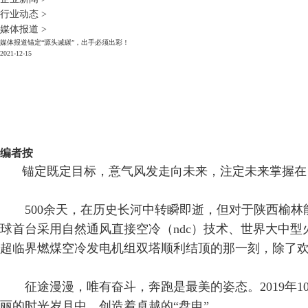
行业动态
>
媒体报道
>
媒体报道
锚定“源头减碳”，出手必须出彩！
2021-12-15
编者按
锚定既定目标，意气风发走向未来，注定未来掌握在
500余天，在历史长河中转瞬即逝，但对于陕西榆林能
球首台采用自然通风直接空冷（ndc）技术、世界大中型
超临界燃煤空冷发电机组双塔顺利结顶的那一刻，除了
征途漫漫，唯有奋斗，奔跑是最美的姿态。2019年10
丽的时光岁月中，创造着卓越的“盘电”。