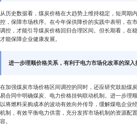
从历史数据看，煤炭价格在大趋势上维持稳定，短周期
控，保障市场秩序。
在今年保供降价的实践中表明，在
调控，才能引导煤炭价格回归合理区间。
但长期看，在
才能保障企业健康发展。
进一步理顺价格关系，有利于电力市场化改革的深入
在加强煤炭市场价格区间调控的同时，还应研究鼓励煤
易合同中明确煤炭、电力价格挂钩联动机制。进一步理
以将燃料采购成本的波动有效向外传导，缓解煤电企业
机制，有效平衡电力供需，充分发挥市场机制的资源配置
容。