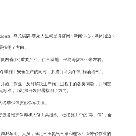
尊龙棋牌-尊龙人生就是博官网
新闻中心
媒体报道
您的位置：
>
>
>
部署指明了方向。
省(区)重要产油、供气基地，平均海拔3000米左右。
冬季施工安全生产的同时，多措并举为冬供“稳油增气”。
井施工作业，及时解决生产施工过程中的各类问题，并制定
油流标准，为勘探开发部署指明了方向。
为冬季保供贡献铁军力量。
设备维护保养和大修工具组织，杜绝施工中的‘等、停’，全
调派车组、人员，满足气田氮气气举和连续油管冲砂作业的