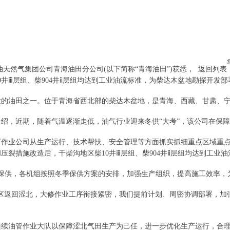
石油天然气集团公司青海油田分公司(以下简称“青海油田”)获悉，
返回列表
井ⅲ层组、柴904井ⅱ层组均达到工业油流标准，为柴达木盆地勘探开发
田之一。位于青海省西北部的柴达木盆地，是青海、西藏、甘肃、宁夏四
介绍，近期，随着气温逐渐走低，油气行业迎来冬供“大考”，该公司在保障
业公司从生产运行、技术帮扶、安全管理等方面抓实抓细重点区域重点
裂措施改造后，干柴沟地区柴10井ⅲ层组、柴904井ⅱ层组均达到工业
供，各机组按照冬季保供方案的安排，加强生产组织，提高施工效率，
返回涩北，大修作业工序衔接紧密，我们提前计划、周密协调部署，加强
油管作业大队以保障涩北气田生产为己任，进一步优化生产运行，合理