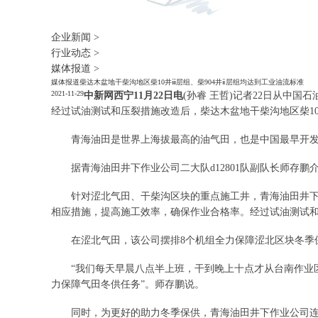
企业新闻
>
行业动态
>
媒体报道
>
媒体报道
柴达木盆地干柴沟地区柴10井ⅲ层组、柴904井ⅱ层组均达到工业油流标准
2021-11-29
中新网西宁11月22日电
(孙睿 王哲)记者22日从中国
经过试油测试和压裂措施改造后，柴达木盆地干柴沟地区柴10
青海油田是世界上海拔最高的油气田，也是中国最早开发的油
据青海油田井下作业公司二大队d12801队副队长师存鹏
针对涩北气田、干柴沟区块的重点施工井，青海油田井下作
相应措施，提高施工效率，确保作业合格率。经过试油测试和压
在涩北气田，该公司摆排8个机组全力保障涩北区块冬季保
“我们每天早晨八点半上班，干到晚上十点才从台南作业区
力保障气田冬供任务”。师存鹏说。
同时，为更好的助力冬季保供，青海油田井下作业公司连续