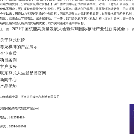
在电力消费侧，分时电价是通过价格杠杆调节需求侧用电行为的重要手段。对此，《意见》明确提出
价体系形成，更好反映电能量的分时价值，更好发挥电力需求侧的作用，提高能源低碳转型中的资源
今年以来，围绕助力实现碳达峰碳中和目标，国家已密集出台系列价格政策，创新抽水蓄能价格机制
制度，促进企业节能增效、减少碳排放。下一步，我们要认真落实《意见》和《方案》要求，进一步
结构低碳转型及能源消费结构优化，助力实现碳达峰碳中和目标。
2021中国核能高质量发展大会暨深圳国际核能产业创新博览会
上一篇：
下一
关于尊龙棋牌
尊龙棋牌的产品展示
企业资质
项目案例
客户服务
联系尊龙人生就是博官网
新闻中心
产品优势
32年永磁专家---河南省松峰电气制造有限公司
河南省松峰电气制造有限公司
电话：18137494894
传真：0374-8088761