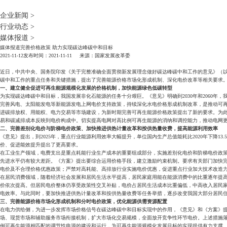
企业新闻
>
行业动态
>
媒体报道
>
媒体报道
完善价格政策 助力实现碳达峰碳中和目标
2021-11-12
发布时间：2021-11-11 来源：国家发展改革委
近日，中共中央、国务院印发《关于完整准确全面贯彻新发展理念做好碳达峰碳中和工作的意见》（以
碳中和工作的重点任务和关键措施，提出了完善能源价格市场化形成机制、深化电价改革等相关要求
一、建立健全促进可再生能源规模化发展的价格机制，加快能源绿色低碳转型
为实现碳达峰碳中和目标，我国发展非化石能源的任务十分艰巨。《意见》明确到2030年和2060年，
完善风电、太阳能发电等新能源发电上网电价支持政策，持续深化水电价格形成机制改革，是推动可
进碳排放权、用能权、电力交易等市场建设，为新时期完善可再生能源价格政策提出了新的要求。为
易和碳减排成本反映到电价构成中。切实提高电网对高比例可再生能源的消纳和调控能力，推动电网
二、完善差别化电价与阶梯电价政策、加快推进供热计量改革和按供热量收费，提高能源利用效率
《意见》提出，到2025年，重点行业能源利用效率大幅提升，单位国内生产总值能耗比2020年下降1
价、促进能效提升提出了更高要求。
在工业生产领域，电费支出是重点耗能行业生产成本的重要组成部分，实施差别化电价和阶梯电价政策
先进水平仍有较大差距。《方案》提出要综合运用价格手段，建立激励约束机制。要求有关部门加快
电价及不合理价格优惠政策；严禁对高耗能、高排放行业实施电价优惠，促进重点行业加大技术改造
在居民消费领域，随着经济社会发展和居民生活水平提高，居民家庭用能在能源消费中的比重逐年提高
价依次提高。但居民电价整体仍享受政策性交叉补贴，电价占居民生活成本比重偏低，中高收入居民
电效率。与此同时，要加快推进供热计量改革和按供热量收费等任务举措，逐步改变我国大部分居民
三、完善能源价格市场化形成机制和分时电价政策，优化能源供需资源配置
在电力供给侧，为进一步发挥市场价格信号在碳达峰碳中和目标实现中的作用，《意见》和《方案》
场、现货市场和辅助服务市场衔接机制，扩大市场化交易规模，全面放开竞争性环节电价。上述措施
例可再生能源相匹配的调节性电源的建设和运行，为可再生能源规模化发展目标的实现提供有力支撑