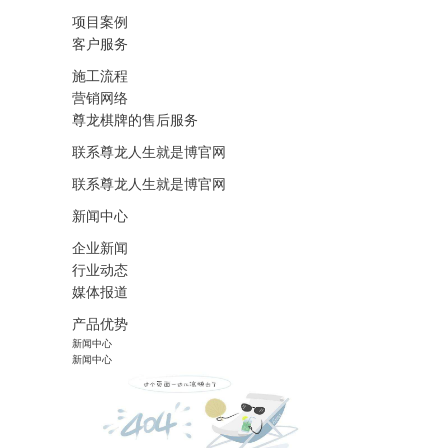
项目案例
客户服务
施工流程
营销网络
尊龙棋牌的售后服务
联系尊龙人生就是博官网
联系尊龙人生就是博官网
新闻中心
企业新闻
行业动态
媒体报道
产品优势
新闻中心
新闻中心