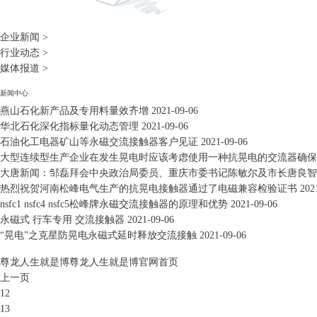
企业新闻
>
行业动态
>
媒体报道
>
新闻中心
燕山石化新产品及专用料量效齐增
2021-09-06
华北石化深化指标量化动态管理
2021-09-06
石油化工电器矿山等永磁交流接触器客户见证
2021-09-06
大型连续型生产企业在发生晃电时应该考虑使用一种抗晃电的交流器确保
大唐新闻：邹磊拜会中央政治局委员、重庆市委书记陈敏尔及市长唐良智
热烈祝贺河南松峰电气生产的抗晃电接触器通过了电磁兼容检验证书
202
nsfc1 nsfc4 nsfc5松峰牌永磁交流接触器的原理和优势
2021-09-06
永磁式 行车专用 交流接触器
2021-09-06
“晃电”之克星防晃电永磁式延时释放交流接触
2021-09-06
尊龙人生就是博尊龙人生就是博官网首页
上一页
12
13