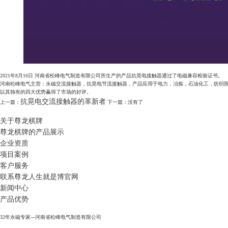
2021年8月16日 河南省松峰电气制造有限公司所生产的产品抗晃电接触器通过了电磁兼容检验证书。
河南松峰电气主营：永磁交流接触器，抗晃电节流接触器，产品应用于电力，冶炼，石油化工，纺织
以其独有的四大优势赢得了市场的好评。
抗晃电交流接触器的革新者
上一篇：
下一篇：没有了
关于尊龙棋牌
尊龙棋牌的产品展示
企业资质
项目案例
客户服务
联系尊龙人生就是博官网
新闻中心
产品优势
32年永磁专家---河南省松峰电气制造有限公司