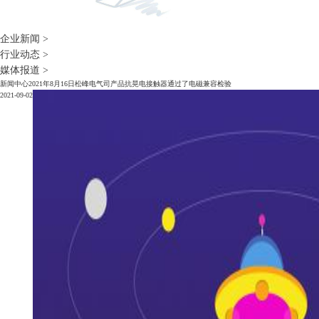
企业新闻
>
行业动态
>
媒体报道
>
新闻中心
2021年8月16日松峰电气司产品抗晃电接触器通过了电磁兼容检验
2021-09-02