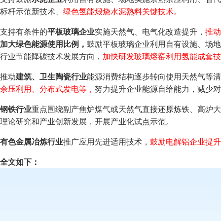
标杆示范新技术、
绿
色氢能煅烧水泥熟料关键技术。
支持有条件的
平板玻璃企业
实施天然气、电气化改造提升，
推动
加大绿色能源使用比例，
鼓励平板玻璃企业利用自有设施、场地
行业节能降碳技术发展方向，
加快研发玻璃熔窑利用氢能成套
推动
建筑、卫生陶瓷行业
能源消费结构逐步转向使用天然气等清
余压利用、分布式发电等，
努力提升企业能源自给能力，减少对
钢铁行业
重点围绕副产焦炉煤气或天然气直接还原炼铁、高炉大
理论研究和产业创新发展，开展产业化试点示范。
有色金属冶炼行业
推广应用先进适用技术，
鼓励电解铝企业提升
全文如下：