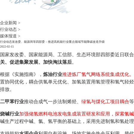
企业新闻
>
行业动态
>
媒体报道
>
行业动态
发改委、能源局等四部委：推进高耗能行业重点领域节能降碳改造升级
2022-02-15
国家发改委、国家能源局、工信部、生态环境部四部委近日联合
关、促进集聚发展、加快淘汰落后
。
根据《实施指南》，
炼油行业
推进炼厂氢气网络系统集成优化。
置协同优化，耦合供氢单元优化、加氢装置用氢管理和氢气轻烃
排放。
二甲苯行业
推动合成气一步法制烯烃、
绿氢与煤化工项目耦合
等
烧碱行业
加强储氢燃料电池发电集成装置研发和应用，探索氯碱
碱生产过程中碱、氯、氢平衡的基础上，采用先进制氢和氢处理
支持鼓励
水泥企业
利用自有设施、场地实施余热余压利用、替代