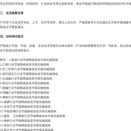
充分利用高等院校、科研院所、行业协会等单位创新资源，推动节能减污降碳协同增效的绿色共性关
三、促进集聚发展
引导骨干企业发挥资金、人才、技术等优势，通过上优汰劣、产能置换等方式自愿自主开展本领域兼
和低水平重复建设。
四、加快淘汰落后
严格执行节能、环保、质量、安全技术等相关法律法规和《产业结构调整指导目录》等政策，依法依
化手段推动其加快退出。
附件：1.炼油行业节能降碳改造升级实施指南
2.乙烯行业节能降碳改造升级实施指南
3.对二甲苯行业节能降碳改造升级实施指南
4.现代煤化工行业节能降碳改造升级实施指南
5.合成氨行业节能降碳改造升级实施指南
6.电石行业节能降碳改造升级实施指南
7.烧碱行业节能降碳改造升级实施指南
8.纯碱行业节能降碳改造升级实施指南
9.磷铵行业节能降碳改造升级实施指南
10.黄磷行业节能降碳改造升级实施指南
11.水泥行业节能降碳改造升级实施指南
12.平板玻璃行业节能降碳改造升级实施指南
13.建筑、卫生陶瓷行业节能降碳改造升级实施指南
14.钢铁行业节能降碳改造升级实施指南
15.焦化行业节能降碳改造升级实施指南
16.铁合金行业节能降碳改造升级实施指南