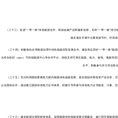
（三十三）促进“一带一路”绿色能源合作。鼓励金融产品和服务创新，支持“一带一路”清洁
相关项目开展中注重资源节约、环境保
（三十四）积极推动全球能源治理中绿色低碳转型发展合作。建设和运营好“一带一路”能源
太经合组织（apec）可持续能源中心等合作平台，持续支持可再生能源、电力、核电、氢能等清
水平，积极参与并引导在联合
（三十五）充分利用国际要素助力国内能源绿色低碳发展。落实鼓励外商投资产业目录，完善
认证国际合作，倡议建立国际绿色电力证书体系，积极引导和参与绿色电力证书核发、计量、交
（三十六）健全能源法律和标准体系。加强能源绿色低碳发展法制建设，修订和完善能源领域