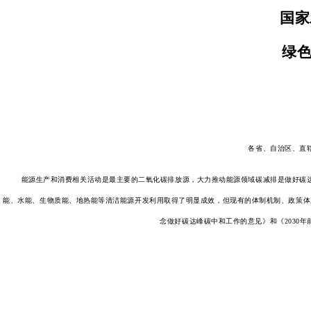
国家
绿
各省、自治区、直
能源生产和消费相关活动是最主要的二氧化碳排放源，大力推动能源领域碳减排是做好碳达
能、水能、生物质能、地热能等清洁能源开发利用取得了明显成效，但现有的体制机制、政策体
念做好碳达峰碳中和工作的意见》和《2030