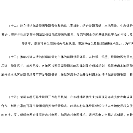
（十二）建立清洁低碳能源资源普查和信息共享机制。结合资源禀赋、土地用途、生态保护、
整合，完善并动态更新全国清洁低碳能源资源数据库。加强与国土空间基础信息平台的衔接，及
等共享。提高可再生能源相关气象观测、资源评价以及预测预报技术能力，为可
（十三）推动构建以清洁低碳能源为主体的能源供应体系。以沙漠、戈壁、荒漠地区为重点，
尽建、能并尽并、能发尽发。各地区按照国家能源战略和规划及分领域规划，统筹考虑本地区能
筹考虑本地区能源需求及可开发资源量等，按就近原则优先开发利用本地清洁低碳能源资源，根
（十四）创新农村可再生能源开发利用机制。在农村地区优先支持屋顶分布式光伏发电以及沼
合作、利益共享的可再生能源项目投资经营模式。鼓励农村集体经济组织依法以土地使用权入股
的支持力度，组织电网企业完善农村电网。加强农村电网技术、运行和电力交易方式创新，支持