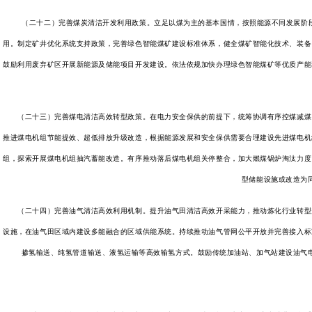
（二十二）完善煤炭清洁开发利用政策。立足以煤为主的基本国情，按照能源不同发展阶段，
用。制定矿井优化系统支持政策，完善绿色智能煤矿建设标准体系，健全煤矿智能化技术、装备
鼓励利用废弃矿区开展新能源及储能项目开发建设。依法依规加快办理绿色智能煤矿等优质产能
（二十三）完善煤电清洁高效转型政策。在电力安全保供的前提下，统筹协调有序控煤减煤，
推进煤电机组节能提效、超低排放升级改造，根据能源发展和安全保供需要合理建设先进煤电机
组，探索开展煤电机组抽汽蓄能改造。有序推动落后煤电机组关停整合，加大燃煤锅炉淘汰力度
型储能设施或改造为
（二十四）完善油气清洁高效利用机制。提升油气田清洁高效开采能力，推动炼化行业转型升
设施，在油气田区域内建设多能融合的区域供能系统。持续推动油气管网公平开放并完善接入标
掺氢输送、纯氢管道输送、液氢运输等高效输氢方式。鼓励传统加油站、加气站建设油气