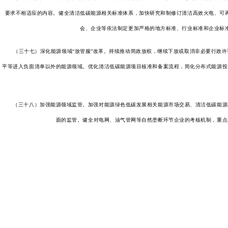
要求不相适应的内容。健全清洁低碳能源相关标准体系，加快研究和制修订清洁高效火电、可
会、企业等依法制定更加严格的地方标准、行业标准和企业标
（三十七）深化能源领域“放管服”改革。持续推动简政放权，继续下放或取消非必要行政许
平等进入负面清单以外的能源领域。优化清洁低碳能源项目核准和备案流程，简化分布式能源投
（三十八）加强能源领域监管。加强对能源绿色低碳发展相关能源市场交易、清洁低碳能源利
面的监管。健全对电网、油气管网等自然垄断环节企业的考核机制，重点