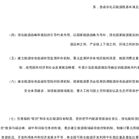
系，形成非化石能源既基本满足
（四）强化能源战略和规划的引导约束作用。以国家能源战略为导向，强化国家能源规划的统
源品种之间、产业链上下游之间、区域之间的协
（五）建立能源绿色低碳转型监测评价机制。重点监测评价各地区能耗强度、能源消费总量、
制，按照国民经济和社会发展规划纲要、年度计划及能源规划等确定的能源相关约
（六）健全能源绿色低碳转型组织协调机制。国家能源委员会统筹协调能源绿色低碳转型相关
安全体系建设，加强能源领域规划、重大工程与国土空间规划以及生态环境保护
（七）完善能耗“双控”和非化石能源目标制度。坚持把节约能源资源放在首位，强化能耗强度
控”政策与碳达峰、碳中和目标任务的衔接。逐步建立能源领域碳排放控制机制。制修订重点用
资源状况、开发利用条件和经济发展水平等，将全国可再生能源开发利用中长期总量及最低比重