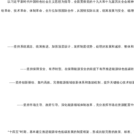
以习近平新时代中国特色社会主义思想为指导，全面贯彻党的十九大和十九届历次全会精神，
给革命、技术革命、体制革命，全方位加强国际合作，从国情实际出发，统筹发展与安全、稳增
——坚持系统观念、统筹推进。加强顶层设计，发挥制度优势，处理好发展和减排、整体和局
——坚持保障安全、有序转型。在保障能源安全的前提下有序推进能源绿色低碳转型
——坚持创新驱动、集约高效。完善能源领域创新体系和激励机制，提升关键核心技术创新
——坚持市场主导、政府引导。深化能源领域体制改革，充分发挥市场在资源配置中的
“十四五”时期，基本建立推进能源绿色低碳发展的制度框架，形成比较完善的政策、标准、市