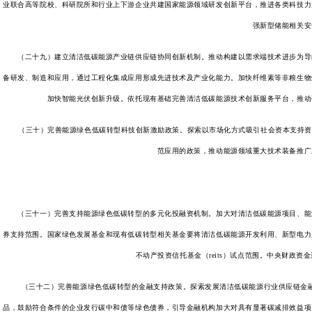
业联合高等院校、科研院所和行业上下游企业共建国家能源领域研发创新平台，推进各类科技力
强新型储能相关安
（二十九）建立清洁低碳能源产业链供应链协同创新机制。推动构建以需求端技术进步为导向
备研发、制造和应用，通过工程化集成应用形成先进技术及产业化能力。加快纤维素等非粮生物
加快智能光伏创新升级。依托现有基础完善清洁低碳能源技术创新服务平台，推动
（三十）完善能源绿色低碳转型科技创新激励政策。探索以市场化方式吸引社会资本支持资金
范应用的政策，推动能源领域重大技术装备推广
（三十一）完善支持能源绿色低碳转型的多元化投融资机制。加大对清洁低碳能源项目、能源
券支持范围。国家绿色发展基金和现有低碳转型相关基金要将清洁低碳能源开发利用、新型电力
不动产投资信托基金（reits）试点范围。中央财
（三十二）完善能源绿色低碳转型的金融支持政策。探索发展清洁低碳能源行业供应链金融
品，鼓励符合条件的企业发行碳中和债等绿色债券，引导金融机构加大对具有显著碳减排效益项