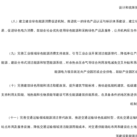
设计和统筹
（八）建立健全绿色能源消费促进机制。推进统一的绿色产品认证与标识体系建设，建立绿
易，促进绿色电力消费。鼓励全社会优先使用绿色能源和采购绿色产品及服务，公共机构应当作
（九）完善工业领域绿色能源消费支持政策。引导工业企业开展清洁能源替代，降低单位产品
能源，建设分布式清洁能源和智慧能源系统，对余热余压余气等综合利用发电减免交叉补贴和系
能源电力项目就近向产业园区或企业供电，鼓励产业园区
（十）完善建筑绿色用能和清洁取暖政策。提升建筑节能标准，推动超低能耗建筑、低碳建筑
支持利用太阳能、地热能和生物质能等建设可再生能源建筑供能系统。在具备条件的地区推进供
机制
（十一）完善交通运输领域能源清洁替代政策。推进交通运输绿色低碳转型，优化交通运输结构
站点布局及服务设施，降低交通运输领域清洁能源用能成本。对交通供能场站布局和建设在土地
等建设新能源