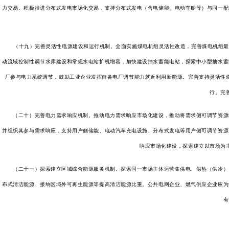
力交易。积极推进分布式发电市场化交易，支持分布式发电（含电储能、电动车船等）与同一配
（十九）完善灵活性电源建设和运行机制。全面实施煤电机组灵活性改造，完善煤电机组最小
动流域控制性调节水库建设和常规水电站扩机增容，加快建设抽水蓄能电站，探索中小型抽水蓄
厂参与电力系统调节，鼓励工业企业发挥自备电厂调节能力就近利用新能源。完善支持灵活性
行。完
（二十）完善电力需求响应机制。推动电力需求响应市场化建设，推动将需求侧可调节资源纳
并组织其参与需求响应，支持用户侧储能、电动汽车充电设施、分布式发电等用户侧可调节资源
响应市场化建设，探索建立以市场为
（二十一）探索建立区域综合能源服务机制。探索同一市场主体运营集供电、供热（供冷）、
布式清洁能源、接纳区域外可再生能源等提高清洁能源比重。公共电网企业、燃气供应企业应为
有