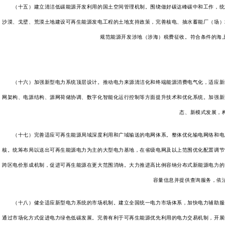
（十五）建立清洁低碳能源开发利用的国土空间管理机制。围绕做好碳达峰碳中和工作，统筹
沙漠、戈壁、荒漠土地建设可再生能源发电工程的土地支持政策，完善核电、抽水蓄能厂（场）
规范能源开发涉地（涉海）税费征收。符合条件的海
（十六）加强新型电力系统顶层设计。推动电力来源清洁化和终端能源消费电气化，适应新能
网架构、电源结构、源网荷储协调、数字化智能化运行控制等方面提升技术和优化系统。加强新
态、新模式发展，
（十七）完善适应可再生能源局域深度利用和广域输送的电网体系。整体优化输电网络和电力
核。统筹布局以送出可再生能源电力为主的大型电力基地，在省级电网及以上范围优化配置调节
跨区电价形成机制，促进可再生能源在更大范围消纳。大力推进高比例容纳分布式新能源电力的
容量信息并提供查询服务，依
（十八）健全适应新型电力系统的市场机制。建立全国统一电力市场体系，加快电力辅助服务
通过市场化方式促进电力绿色低碳发展。完善有利于可再生能源优先利用的电力交易机制，开展