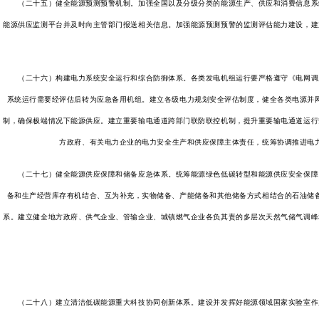
（二十五）健全能源预测预警机制。加强全国以及分级分类的能源生产、供应和消费信息系统
能源供应监测平台并及时向主管部门报送相关信息。加强能源预测预警的监测评估能力建设，建
（二十六）构建电力系统安全运行和综合防御体系。各类发电机组运行要严格遵守《电网调度
系统运行需要经评估后转为应急备用机组。建立各级电力规划安全评估制度，健全各类电源并
制，确保极端情况下能源供应。建立重要输电通道跨部门联防联控机制，提升重要输电通道运行
方政府、有关电力企业的电力安全生产和供应保障主体责任，统筹协调推进电
（二十七）健全能源供应保障和储备应急体系。统筹能源绿色低碳转型和能源供应安全保障，
备和生产经营库存有机结合、互为补充，实物储备、产能储备和其他储备方式相结合的石油储
系。建立健全地方政府、供气企业、管输企业、城镇燃气企业各负其责的多层次天然气储气调峰
（二十八）建立清洁低碳能源重大科技协同创新体系。建设并发挥好能源领域国家实验室作用