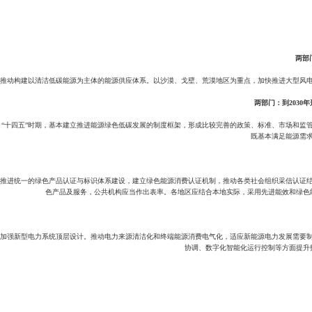
两部
推动构建以清洁低碳能源为主体的能源供应体系。以沙漠、戈壁、荒漠地区为重点，加快推进大型风
两部门：到203
“十四五”时期，基本建立推进能源绿色低碳发展的制度框架，形成比较完善的政策、标准、市场和监管
既基本满足能源需
推进统一的绿色产品认证与标识体系建设，建立绿色能源消费认证机制，推动各类社会组织采信认证
色产品及服务，公共机构应当作出表率。各地区应结合本地实际，采用先进能效和绿色
加强新型电力系统顶层设计。推动电力来源清洁化和终端能源消费电气化，适应新能源电力发展需要
协调、数字化智能化运行控制等方面提升