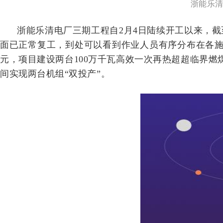
浙能乐清
浙能乐清电厂三期工程自2月4日陆续开工以来，截
面已正常复工，到处可以看到作业人员有序分布在各施
元，项目建设两台100万千瓦高效一次再热超超临界燃
间实现两台机组“双投产”。