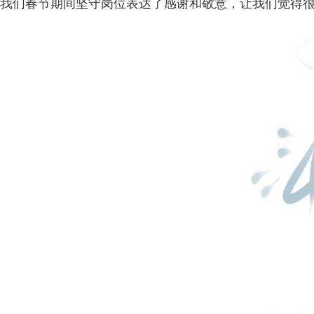
我们春节期间坚守岗位表达了感谢和敬意，让我们觉得很