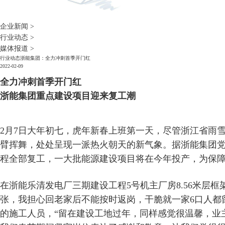
企业新闻
>
行业动态
>
媒体报道
>
行业动态
浙能集团：全力冲刺首季开门红
2022-02-09
全力冲刺首季开门红
浙能集团重点建设项目迎来复工潮
2月7日大年初七，虎年新春上班第一天，尽管浙江省雨
臂挥舞，处处呈现一派热火朝天的新气象。据浙能集团党
程全部复工，一大批能源建设项目将在今年投产，为保
在浙能乐清发电厂三期建设工程5号机主厂房8.56米层
张，我担心回老家后不能按时返岗，干脆就一家6口人都
的施工人员，“留在建设工地过年，同样感觉很温馨，业