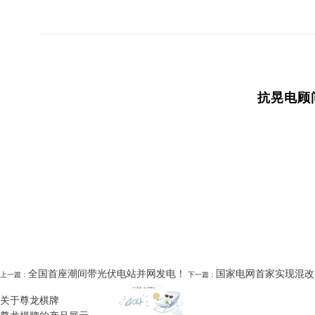
抗晃电顾问：1
全国首座潮间带光伏电站并网发电！
国家电网首家实现混改
上一篇：
下一篇：
关于尊龙棋牌