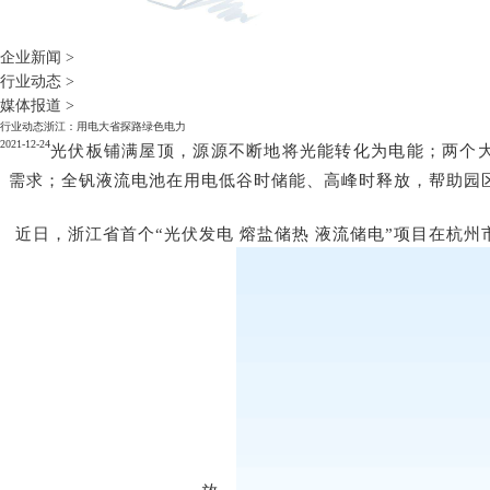
企业新闻
>
行业动态
>
媒体报道
>
行业动态
浙江：用电大省探路绿色电力
2021-12-24
光伏板铺满屋顶，源源不断地将光能转化为电能；
两个
需求；
全钒液流电池在用电低谷时储能、高峰时释放，帮助园区
近日，浙江省首个“光伏发电 熔盐储热 液流储电”项目在杭