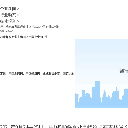
企业新闻
>
行业动态
>
媒体报道
>
行业动态
21家煤炭企业上榜2021中国企业500强
2021-10-09
21家煤炭企业上榜2021中国企业500强
来源：中国新闻网、中国经济网、企业管理杂志、国资小新
2021年9月24—25日，中国500强企业高峰论坛在吉