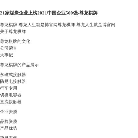
21家煤炭企业上榜2021中国企业500强-尊龙棋牌
尊龙棋牌-尊龙人生就是博官网
尊龙棋牌-尊龙人生就是博官网
关于尊龙棋牌
尊龙棋牌的文化
公司荣誉
大事记
尊龙棋牌的产品展示
永磁式接触器
防晃电接触器
行车专用
切换电容器
直流接触器
企业资质
品牌资质
产品优势