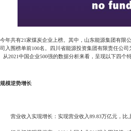
今年共有21家煤炭企业上榜。其中，山东能源集团有限
司入围榜单前100名。四川省能源投资集团有限责任公司
从2021中国企业500强的数据分析来看，呈现以下四个
规模逆势增长
营业收入实现增长：实现营业收入89.83万亿元，比上年50