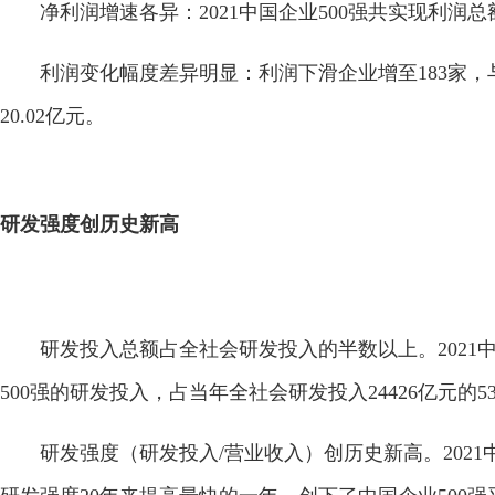
净利润增速各异：2021中国企业500强共实现利润总额600
利润变化幅度差异明显：利润下滑企业增至183家，与上年
20.02亿元。
研发强度创历史新高
研发投入总额占全社会研发投入的半数以上。2021中国企业50
500强的研发投入，占当年全社会研发投入24426亿元的5
研发强度（研发投入/营业收入）创历史新高。2021中国