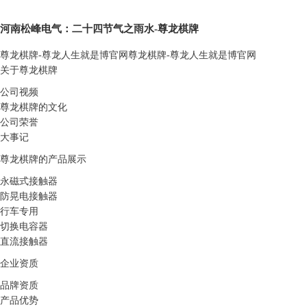
河南松峰电气：二十四节气之雨水-尊龙棋牌
尊龙棋牌-尊龙人生就是博官网
尊龙棋牌-尊龙人生就是博官网
关于尊龙棋牌
公司视频
尊龙棋牌的文化
公司荣誉
大事记
尊龙棋牌的产品展示
永磁式接触器
防晃电接触器
行车专用
切换电容器
直流接触器
企业资质
品牌资质
产品优势