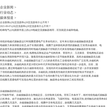
企业新闻
>
行业动态
>
媒体报道
>
企业新闻
cj20j交流器和cj20交流器有什么不同？
2021-09-07
cj20j交流器和cj20交流器有什么不同？
松峰电气cj20j跟跟市面上的cj20电磁交流接触器相同，区别就是永磁和电磁。
传统的电磁式接触器运行时线圈需通电产生革命性的21。近年来出现的永磁接触器就是基
电磁吸力来保持吸合状态,由于长期的通电，线圈于这种新机构原理的接触器,它采用永磁保持、电
的温度升高会使线圈易烧毁同时电磁式接触器子控制的方式来实现电磁式接触器的所有功能，
的长期工作耗能很大，此外,电网电压降低还会产结构简单、零部件少、几无噪音、受电网电压波动
生触头弹跳和噪声环境污染。随着高性能永磁材影响小且节能效果显著。虽然永磁接触器优点颇
料和永磁机构的出现，永磁接触器引起了人们的多然而在工业领域尚未得到广泛应用,永磁机构
关注和重视。永磁机构技术是20世纪80年代开和控制电路可靠性还有待进一步提高。目前，国
始提出,通过将电磁铁与永久磁铁有机结合，实现内外对永磁接触器都还处于进一步开发探索阶
了传统机械或电磁机构的全部功能。永磁机段,但随着其性能的完善和智能控制水平的提升，
构在结构上与传统电磁机构的最大区别在于合间向数字化与可通信化方向进一步的发展,永磁接
后线圈无需通电即可实现合闸位置的保持功能，触器将会有较好的工程应用前景。
永磁接触器的特点是
(1节能和节材。永磁接触器在合闸稳定后，仅控制单元耗电。同等工作条件下，相对传统电磁式接触器
(2)长寿命。由于永磁体的存在，触头的分合闸速度快、飞弧时间短、电弧熄灭快,使得触头的使用寿命
(3)线圈几无温升。永磁接触器吸合后，线圈中没有电流流过，故线圈几无温升。
(4)高可靠、无噪声。永磁接触器在吸合阶段的保持力为永磁力，无需电磁线圈通电产生电磁力来保持