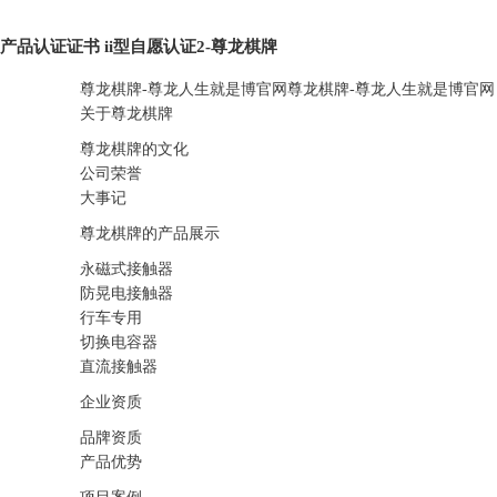
产品认证证书 ii型自愿认证2-尊龙棋牌
尊龙棋牌-尊龙人生就是博官网
尊龙棋牌-尊龙人生就是博官网
关于尊龙棋牌
尊龙棋牌的文化
公司荣誉
大事记
尊龙棋牌的产品展示
永磁式接触器
防晃电接触器
行车专用
切换电容器
直流接触器
企业资质
品牌资质
产品优势