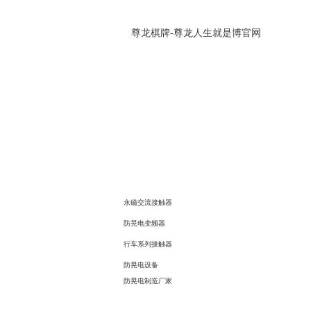
尊龙棋牌-尊龙人生就是博官网
永磁交流接触器
防晃电变频器
行车系列接触器
防晃电设备
防晃电制造厂家