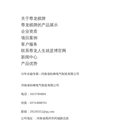
关于尊龙棋牌
尊龙棋牌的产品展示
企业资质
项目案例
客户服务
联系尊龙人生就是博官网
新闻中心
产品优势
32年永磁专家---河南省松峰电气制造有限公司
河南省松峰电气制造有限公司
电话：18137494894
传真：0374-8088761
邮箱：
295293312@qq.com
公司地址 ：河南省禹州市药城路北段