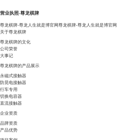
营业执照-尊龙棋牌
尊龙棋牌-尊龙人生就是博官网
尊龙棋牌-尊龙人生就是博官网
关于尊龙棋牌
尊龙棋牌的文化
公司荣誉
大事记
尊龙棋牌的产品展示
永磁式接触器
防晃电接触器
行车专用
切换电容器
直流接触器
企业资质
品牌资质
产品优势