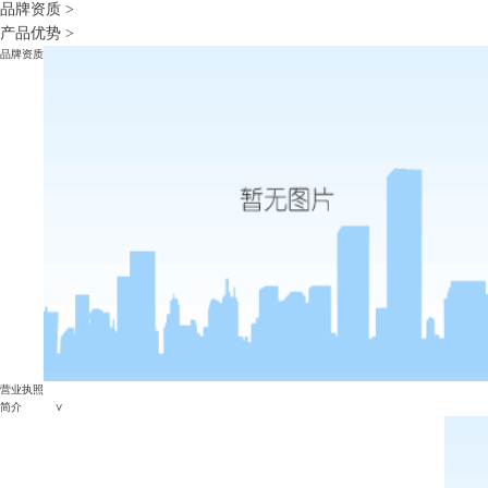
品牌资质
>
产品优势
>
品牌资质
营业执照
简介 ∨