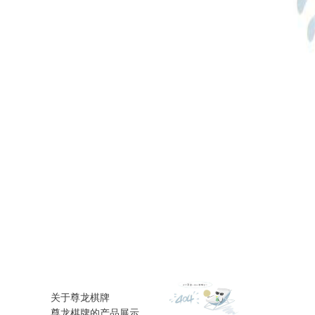
关于尊龙棋牌
尊龙棋牌的产品展示