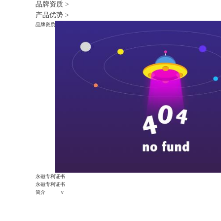
品牌资质
>
产品优势
>
品牌资质
永磁专利证书
永磁专利证书
简介 ∨