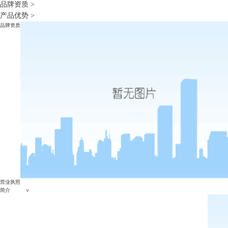
品牌资质
>
产品优势
>
品牌资质
营业执照
简介 ∨