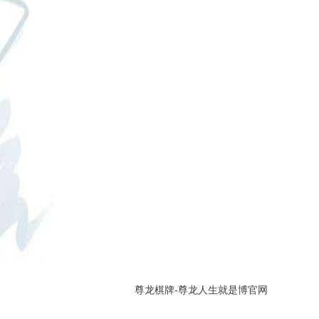
尊龙棋牌-尊龙人生就是博官网