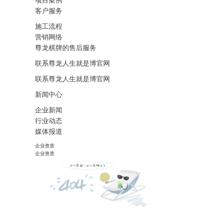
项目案例
客户服务
施工流程
营销网络
尊龙棋牌的售后服务
联系尊龙人生就是博官网
联系尊龙人生就是博官网
新闻中心
企业新闻
行业动态
媒体报道
企业资质
企业资质