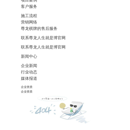
项目案例
客户服务
施工流程
营销网络
尊龙棋牌的售后服务
联系尊龙人生就是博官网
联系尊龙人生就是博官网
新闻中心
企业新闻
行业动态
媒体报道
企业资质
企业资质