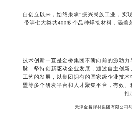
自创立以来，始终秉承“振兴民族工业，实
带等七大类共400多个品种焊接材料，涵
技术创新一直是金桥集团不断向前的源动力
脉，坚持创新驱动企业发展，通过自主创新
工艺的发展，以集团拥有的国家级企业技术
盟等多个研发平台和人才聚集平台，有效、
推
天津金桥焊材集团有限公司