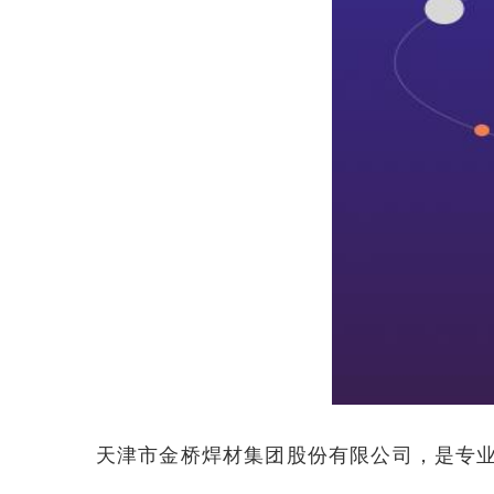
天津市金桥焊材集团股份有限公司，是专业