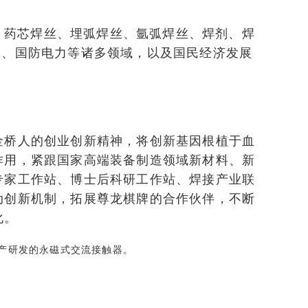
、药芯焊丝、埋弧焊丝、氩弧焊丝、焊剂、焊
器、国防电力等诸多领域，以及国民经济发展
金桥人的创业创新精神，将创新基因根植于血
作用，紧跟国家高端装备制造领域新材料、新
专家工作站、博士后科研工作站、焊接产业联
动创新机制，拓展尊龙棋牌的合作伙伴，不断
化。
产研发的永磁式交流接触器。