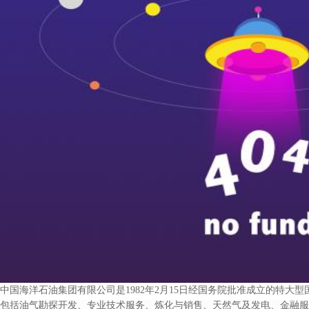
中国海洋石油集团有限公司是1982年2月15日经国务院批准成立的特大
包括油气勘探开发、专业技术服务、炼化与销售、天然气及发电、金融服务等