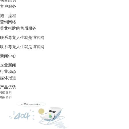
项目案例
客户服务
施工流程
营销网络
尊龙棋牌的售后服务
联系尊龙人生就是博官网
联系尊龙人生就是博官网
新闻中心
企业新闻
行业动态
媒体报道
产品优势
项目案例
项目案例