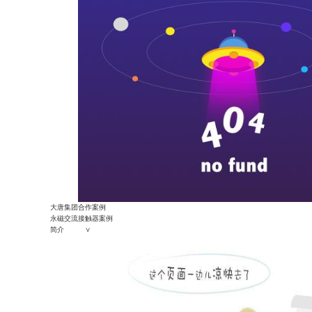
大唐集团合作案例
永磁交流接触器案例
简介 ∨