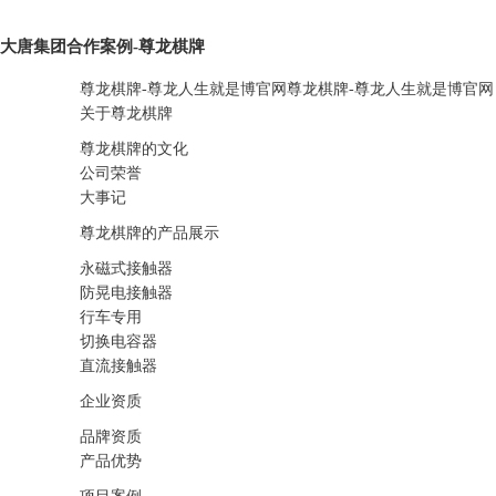
大唐集团合作案例-尊龙棋牌
尊龙棋牌-尊龙人生就是博官网
尊龙棋牌-尊龙人生就是博官网
关于尊龙棋牌
尊龙棋牌的文化
公司荣誉
大事记
尊龙棋牌的产品展示
永磁式接触器
防晃电接触器
行车专用
切换电容器
直流接触器
企业资质
品牌资质
产品优势