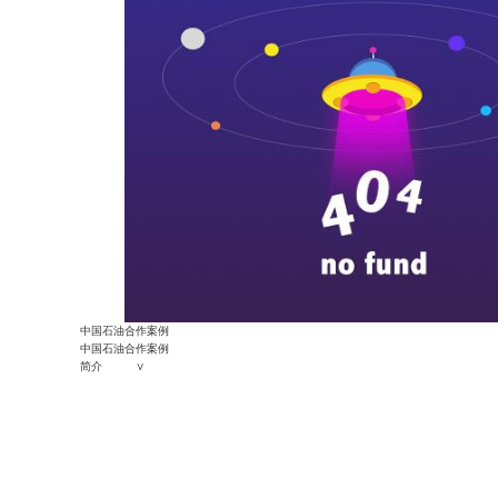
中国石油合作案例
中国石油合作案例
简介 ∨