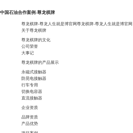
中国石油合作案例-尊龙棋牌
尊龙棋牌-尊龙人生就是博官网
尊龙棋牌-尊龙人生就是博官网
关于尊龙棋牌
尊龙棋牌的文化
公司荣誉
大事记
尊龙棋牌的产品展示
永磁式接触器
防晃电接触器
行车专用
切换电容器
直流接触器
企业资质
品牌资质
产品优势